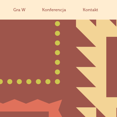
Gra W
Konferencja
Kontakt